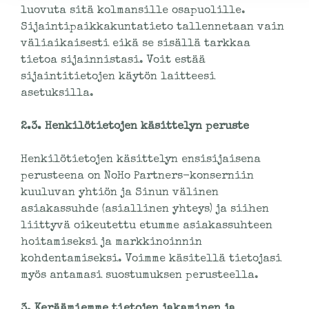
luovuta sitä kolmansille osapuolille.
Sijaintipaikkakuntatieto tallennetaan vain
väliaikaisesti eikä se sisällä tarkkaa
tietoa sijainnistasi. Voit estää
sijaintitietojen käytön laitteesi
asetuksilla.
2.3. Henkilötietojen käsittelyn peruste
Henkilötietojen käsittelyn ensisijaisena
perusteena on NoHo Partners-konserniin
kuuluvan yhtiön ja Sinun välinen
asiakassuhde (asiallinen yhteys) ja siihen
liittyvä oikeutettu etumme asiakassuhteen
hoitamiseksi ja markkinoinnin
kohdentamiseksi. Voimme käsitellä tietojasi
myös antamasi suostumuksen perusteella.
3. Keräämiemme tietojen jakaminen ja