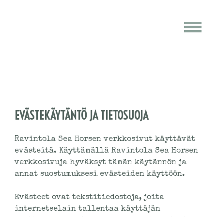
Skip
Evästeet
to
content
ja
tietosuoja
EVÄSTEKÄYTÄNTÖ JA TIETOSUOJA
Ravintola Sea Horsen verkkosivut käyttävät
evästeitä. Käyttämällä Ravintola Sea Horsen
verkkosivuja hyväksyt tämän käytännön ja
annat suostumuksesi evästeiden käyttöön.
Evästeet ovat tekstitiedostoja, joita
internetselain tallentaa käyttäjän