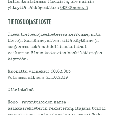
tallentamistamme tiedoista, ole meihin
yhteyttä sähköpostitse:
GDPR@noho.fi
TIETOSUOJASELOSTE
Tässä tietosuojaselosteessa kerromme, mitä
tietoja keräämme, miten niitä käytämme ja
suojaamme sekä mahdollisuuksistasi
vaikuttaa Sinua koskevien henkilötietojen
käyttöön.
Muokattu viimeksi: 30.6.2023
Voimassa alkaen: 31.10.2019
Tiivistelmä
Noho -ravintoloiden kanta-
asiakasrekisterin rekisterinpitäjänä toimii
suomalainen ravintola-alan konserni NoHo