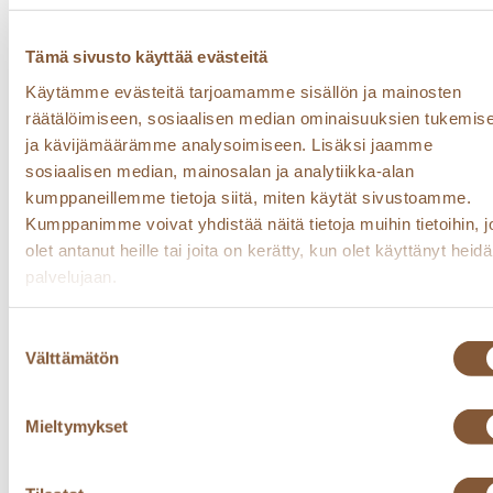
palveluidemme käyttöön liittyvä toimintasi,
kuten verkkosivustollamme vierailemasi
Tämä sivusto käyttää evästeitä
sivut. Pääosa verkkosivustomme käyttöön
Käytämme evästeitä tarjoamamme sisällön ja mainosten
liittyvistä automaattisesti kerättävistä
räätälöimiseen, sosiaalisen median ominaisuuksien tukemis
tiedoista tallentuu vain väliaikaisesti.
ja kävijämäärämme analysoimiseen. Lisäksi jaamme
Voit estää evästeisiin perustuvan
sosiaalisen median, mainosalan ja analytiikka-alan
automaattisen tietojen keräämisen
kumppaneillemme tietoja siitä, miten käytät sivustoamme.
kytkemällä evästeet pois käytöstä selaimesi
Kumppanimme voivat yhdistää näitä tietoja muihin tietoihin, jo
asetuksista. Pyydämme Sinua kuitenkin
olet antanut heille tai joita on kerätty, kun olet käyttänyt heid
huomioimaan, että evästeet voivat olla
palvelujaan.
tarpeellisia joidenkin palveluiden
asianmukaiselle toimimiselle. Voit
Suostumuksen
vaikuttaa automaattisesti kerättäviin
Välttämätön
valinta
tietoihin myös mobiililaitteesi asetuksilla.
2. Miten käytämme keräämiämme tietoja
Mieltymykset
2.1. Palveluiden tarjoaminen ja