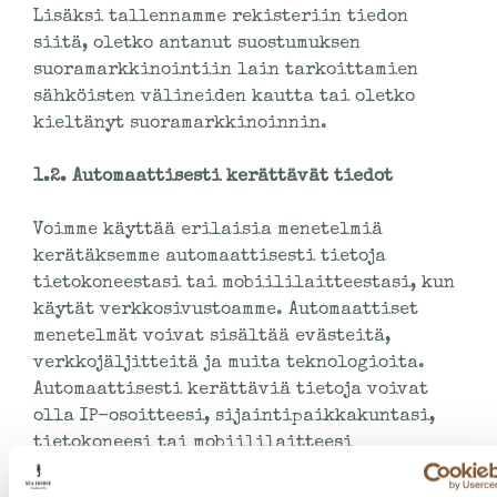
Lisäksi tallennamme rekisteriin tiedon
siitä, oletko antanut suostumuksen
suoramarkkinointiin lain tarkoittamien
sähköisten välineiden kautta tai oletko
kieltänyt suoramarkkinoinnin.
1.2. Automaattisesti kerättävät tiedot
Voimme käyttää erilaisia menetelmiä
kerätäksemme automaattisesti tietoja
tietokoneestasi tai mobiililaitteestasi, kun
käytät verkkosivustoamme. Automaattiset
menetelmät voivat sisältää evästeitä,
verkkojäljitteitä ja muita teknologioita.
Automaattisesti kerättäviä tietoja voivat
olla IP-osoitteesi, sijaintipaikkakuntasi,
tietokoneesi tai mobiililaitteesi
käyttöjärjestelmä, käyttämäsi selain,
mobiililaitteesi tyyppi ja asetukset sekä