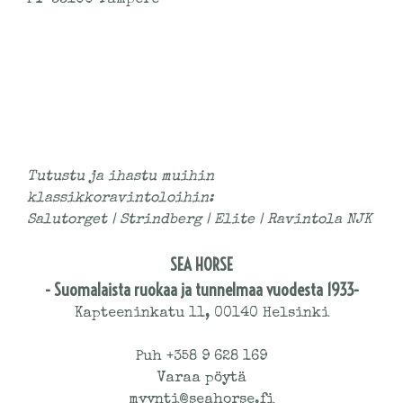
Tutustu ja ihastu muihin
klassikkoravintoloihin:
Salutorget
|
Strindberg
|
Elite
|
Ravintola NJK
SEA HORSE
- Suomalaista ruokaa ja tunnelmaa vuodesta 1933-
Kapteeninkatu 11, 00140 Helsinki
Puh +358 9 628 169
Varaa pöytä
myynti@seahorse.fi