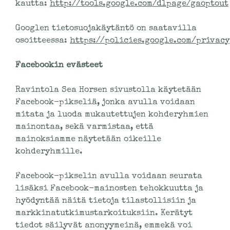
kautta:
http://tools.google.com/dlpage/gaoptout
Googlen tietosuojakäytäntö on saatavilla
osoitteessa:
https://policies.google.com/privacy
Facebookin evästeet
Ravintola Sea Horsen sivustolla käytetään
Facebook-pikseliä, jonka avulla voidaan
mitata ja luoda mukautettujen kohderyhmien
mainontaa, sekä varmistaa, että
mainoksiamme näytetään oikeille
kohderyhmille.
Facebook-pikselin avulla voidaan seurata
lisäksi Facebook-mainosten tehokkuutta ja
hyödyntää näitä tietoja tilastollisiin ja
markkinatutkimustarkoituksiin. Kerätyt
tiedot säilyvät anonyymeinä, emmekä voi