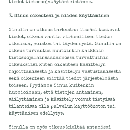
tiedot tietosuojakäytänteistämme.
7. Sinun oikeutesi ja niiden käyttäminen
Sinulla on oikeus tarkastaa itseäsi koskevat
tiedot, oikeus vaatia virheellisen tiedon
oikaisua, poistoa tai täydennystä. Sinulla on
oikeus turvautua muutoinkin kaikkiin
tietosuojalainsäädännössä turvattuihin
oikeuksiisi kuten oikeuteen käsittelyn
rajoittamisesta ja käsittelyn vastustamisesta
sekä oikeuteen siirtää tiedot järjestelmästä
toiseen. Pyydämme Sinua kuitenkin
huomioimaan, että tietojen antaminen,
säilyttäminen ja käsittely voivat tietyissä
tilanteissa olla palvelun käyttöönoton tai
käyttämisen edellytys.
Sinulla on myös oikeus kieltää antamiesi