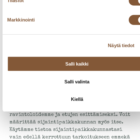
Tilastot
kehittäminen
Voimme käyttää tietojasi tarjotaksemme
Markkinointi
Sinulle palveluita ja kanta-asiakasetuja
sekä yhteydenpitoon kanta-asiakkuuteen
liittyen. Voimme käyttää tietojasi myös
Näytä tiedot
Sinulle suunnattuun ravintolapalveluiden
markkinointiin ja mainontaan. Lisäksi
voimme käyttää keräämiämme tietoja
Salli kaikki
palveluidemme kehittämiseen.
Salli valinta
2.2. Sijaintitiedon käyttäminen
Kiellä
Verkkosivustomme voi pyytää tietoa
sijaintipaikkakunnastasi paikallisten
ravintoloidemme ja etujen esittämiseksi. Voit
määrittää sijaintipaikkakunnan myös itse.
Käytämme tietoa sijaintipaikkakunnastasi
vain edellä kerrottuun tarkoitukseen emmekä