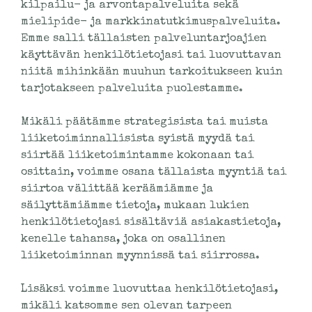
kilpailu- ja arvontapalveluita sekä
mielipide- ja markkinatutkimuspalveluita.
Emme salli tällaisten palveluntarjoajien
käyttävän henkilötietojasi tai luovuttavan
niitä mihinkään muuhun tarkoitukseen kuin
tarjotakseen palveluita puolestamme.
Mikäli päätämme strategisista tai muista
liiketoiminnallisista syistä myydä tai
siirtää liiketoimintamme kokonaan tai
osittain, voimme osana tällaista myyntiä tai
siirtoa välittää keräämiämme ja
säilyttämiämme tietoja, mukaan lukien
henkilötietojasi sisältäviä asiakastietoja,
kenelle tahansa, joka on osallinen
liiketoiminnan myynnissä tai siirrossa.
Lisäksi voimme luovuttaa henkilötietojasi,
mikäli katsomme sen olevan tarpeen