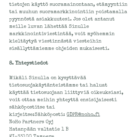
tietojen käyttö suoramainontaan, etämyyntiin
tai muuhun suoramarkkinointiin poistamalla
pyynnöstä asiakkuutesi. Jos olet antanut
meille luvan lähettää Sinulle
markkinointiviestintää, voit myöhemmin
kieltäytyä viestinnästä viesteihin
sisällyttämiemme ohjeiden mukaisesti.
8. Yhteystiedot
Mikäli Sinulla on kysyttävää
tietosuojakäytänteistämme tai haluat
käyttää tietosuojaan liittyviä oikeuksiasi,
voit ottaa meihin yhteyttä ensisijaisesti
sähköpostitse tai
kirjeitse:Sähköposti:
GDPR@noho.fi
NoHo Partners Oyj
Hatanpään valtatie 1 B
FI-33100 Tampere