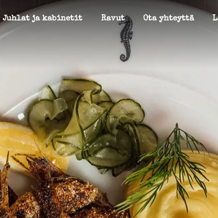
Juhlat ja kabinetit
Ravut
Ota yhteyttä
L