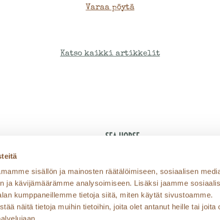
Varaa pöytä
Katso kaikki artikkelit
SEA HORSE
- Suomalaista ruokaa ja
teitä
tunnelmaa vuodesta 1933-
mamme sisällön ja mainosten räätälöimiseen, sosiaalisen medi
Kapteeninkatu 11,
n ja kävijämäärämme analysoimiseen. Lisäksi jaamme sosiaali
00140 Helsinki
ihin:
alan kumppaneillemme tietoja siitä, miten käytät sivustoamme.
K
näitä tietoja muihin tietoihin, joita olet antanut heille tai joita 
Puh +358 9 628 169
palvelujaan.