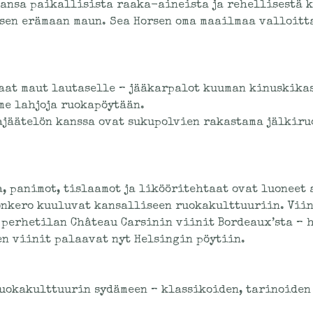
mansa paikallisista raaka-aineista ja rehellisestä k
isen erämaan maun. Sea Horsen oma maailmaa valloit
aat maut lautaselle – jääkarpalot kuuman kinuskikas
me lahjoja ruokapöytään.
jäätelön kanssa ovat sukupolvien rakastama jälkiruo
, panimot, tislaamot ja likööritehtaat ovat luoneet 
lonkero kuuluvat kansalliseen ruokakulttuuriin. Vii
perhetilan Château Carsinin viinit Bordeaux’sta – h
en viinit palaavat nyt Helsingin pöytiin.
ruokakulttuurin sydämeen – klassikoiden, tarinoiden