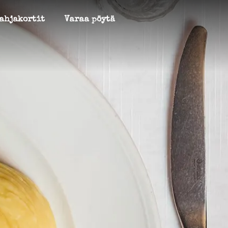
ahjakortit
Varaa pöytä