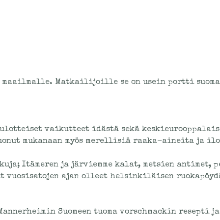
 maailmalle. Matkailijoille se on usein portti suom
lotteiset vaikutteet idästä sekä keskieurooppalais
onut mukanaan myös merellisiä raaka-aineita ja iloi
uja; Itämeren ja järviemme kalat, metsien antimet, p
at vuosisatojen ajan olleet helsinkiläisen ruokapöy
 Mannerheimin Suomeen tuoma vorschmackin resepti ja