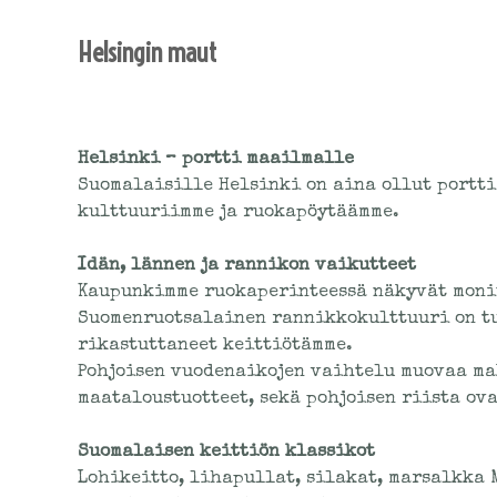
Helsingin
Helsingin maut
maut
Helsinki – portti maailmalle
Suomalaisille Helsinki on aina ollut portti
kulttuuriimme ja ruokapöytäämme.
Idän, lännen ja rannikon vaikutteet
Kaupunkimme ruokaperinteessä näkyvät moniu
Suomenruotsalainen rannikkokulttuuri on tu
rikastuttaneet keittiötämme.
Pohjoisen vuodenaikojen vaihtelu muovaa mak
maataloustuotteet, sekä pohjoisen riista ov
Suomalaisen keittiön klassikot
Lohikeitto, lihapullat, silakat, marsalkka