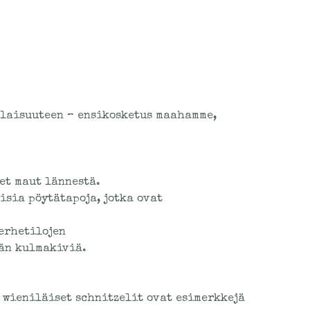
alaisuuteen – ensikosketus maahamme,
et maut lännestä.
sia pöytätapoja, jotka ovat
erhetilojen
dän kulmakiviä.
 wieniläiset schnitzelit ovat esimerkkejä