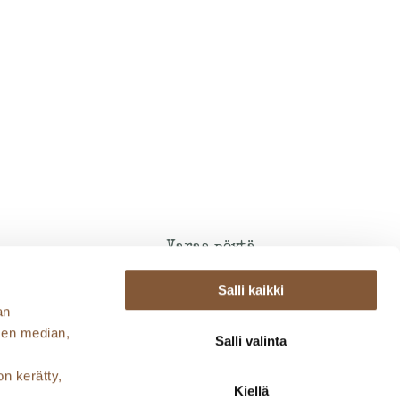
Varaa pöytä
Avoimet työpaikat
Salli kaikki
Oivaraportti
an
Evästeet ja tietosuoja
sen median,
Salli valinta
on kerätty,
Kiellä