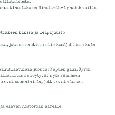
eittotaidosta.
tanut klassikko on Sipulipihvi paahdetuilla
tikkeen kanssa ja leipäjuusto
ka, jota on nautittu niin kesäjuhlissa kuin
ainutlaatuisia juomia: Napuen gini, Kyrön
nilistaltamme löytyvät myös Väänäsen
e ovat suomalaisia, jotka ovat vieneet
 ja elävän historian äärelle.