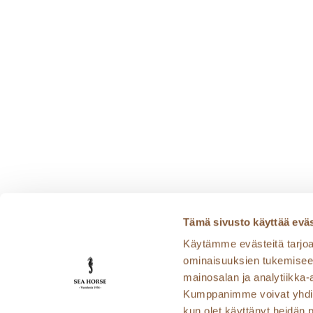
Tämä sivusto käyttää eväs
Käytämme evästeitä tarjoa
ominaisuuksien tukemisee
Tutustu ja ihastu muihin klassikkoravintolo
mainosalan ja analytiikka-
Salutorget
|
Strindberg
|
Elite
|
Ravintola NJ
Kumppanimme voivat yhdistää 
kun olet käyttänyt heidän 