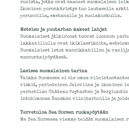
ruoista, jotka ovat saaneet suomalaisen lei
Ikoninen poronkäristys tuo lautaselle arkt
perunoilla, smetanalla ja suolakurkulla.
Metsien ja puutarhan makeat lahjat
Suomalaiset jälkiruoat tuovat luonnon parh
lakkahillolla ovat ikiklassikoita, metsiem
Suomalaiset letut mansikkahillon ja vanilja
sunnuntaipöydässä.
Lasissa suomalainen tarina
Vaikka Suomessa ei ole omaa viinintuotantoa
viskit, perinteinen Jaloviina ja ikoninen 
perhetilan Château Puybarben ja Berglundin 
intohimonsa Ranskan viinitarhoille ja joid
Tervetuloa Sea Horsen ruokapöytään
Me Sea Horsessa viemme teidät suomalaisen 