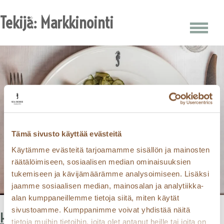
Skip
Tekijä:
Markkinointi
to
content
Tämä sivusto käyttää evästeitä
Käytämme evästeitä tarjoamamme sisällön ja mainosten
räätälöimiseen, sosiaalisen median ominaisuuksien
tukemiseen ja kävijämäärämme analysoimiseen. Lisäksi
jaamme sosiaalisen median, mainosalan ja analytiikka-
alan kumppaneillemme tietoja siitä, miten käytät
Helsingin
sivustoamme. Kumppanimme voivat yhdistää näitä
Helsingin maut
tietoja muihin tietoihin, joita olet antanut heille tai joita on